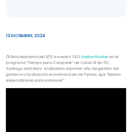
13 DICIEMBRE, 2024
📺 Nota televisiva del 11/12 a nuestro CEO
Gaston Roldan
en el
programa “Tiempo para Compartir” de Canal 14 de TIC,
Santiago del Estero. Analizando el primer año de gestión del
gobierno y la situación económica de las Pymes, que “Deben
especializarse para sobrevivir”