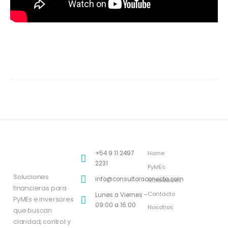
+54 9 11 2497
Home
2231
PyMEs
Soluciones
info@consultoraconecta.com
Novedades
financieras para
Contacto
Lunes a Viernes -
PyMEs e inversores
09:00 a 16:00
Nosotros
que buscan
claridad, control y