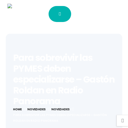
Para sobrevivir las
PYMES deben
especializarse – Gastón
Roldan en Radio
Panorama
HOME
NOVEDADES
NOVEDADES
PARA SOBREVIVIR LAS PYMES DEBEN ESPECIALIZARSE – GASTÓN
ROLDAN EN RADIO PANORAMA