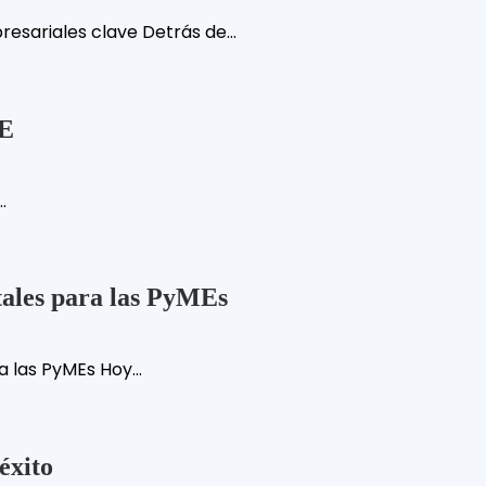
esariales clave Detrás de...
ME
.
tales para las PyMEs
 las PyMEs Hoy...
éxito