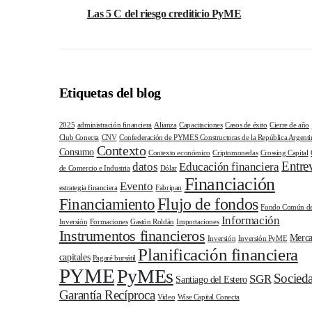
Las 5 C del riesgo crediticio PyME
Etiquetas del blog
2025
administración financiera
Alianza
Capacitaciones
Casos de éxito
Cierre de año
Club Conecta
CNV
Confederación de PYMES Constructoras de la República Argenti
Contexto
Consumo
Contexto económico
Criptomonedas
Crossing Capital
Entrev
datos
Educación financiera
de Comercio e Industria
Dólar
Financiación
Evento
estrategia financiera
Fabripan
Flujo de fondos
Financiamiento
Fondo Común d
Información
Inversión
Formaciones
Gastón Roldán
Importaciones
Instrumentos financieros
Merca
Inversión
Inversión PyME
Planificación financiera
capitales
Pagaré bursátil
PYME
PyMEs
Socied
SGR
Santiago del Estero
Garantía Recíproca
Video
Wise Capital Conecta