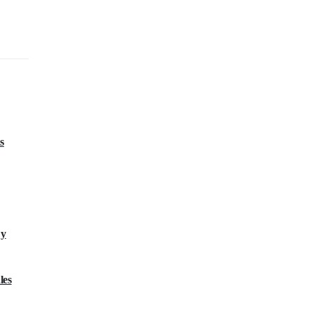
s
 y
les