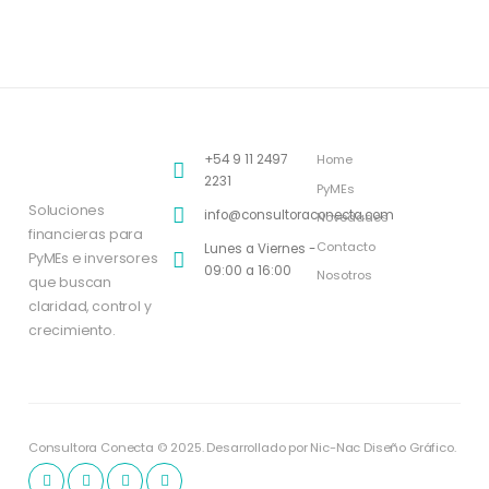
+54 9 11 2497
Home
2231
PyMEs
Soluciones
info@consultoraconecta.com
Novedades
financieras para
Contacto
Lunes a Viernes -
PyMEs e inversores
09:00 a 16:00
Nosotros
que buscan
claridad, control y
crecimiento.
Consultora Conecta © 2025. Desarrollado por Nic-Nac Diseño Gráfico.